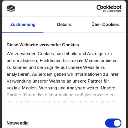
natürlich nicht verloren, er verbindet sie
jetzt einfach gekonnt mit dem
Tagesgeschäft. Überstunden und die
Zustimmung
Details
Über Cookies
berühmte Extrameile sind für ihn dabei
absoluter Standard. Denn für Chris gilt
damals wie heute: Wo ein Ziel ist, da
Diese Webseite verwendet Cookies
wird auch ein Weg gebaut!
Wir verwenden Cookies, um Inhalte und Anzeigen zu
personalisieren, Funktionen für soziale Medien anbieten
zu können und die Zugriffe auf unsere Website zu
analysieren. Außerdem geben wir Informationen zu Ihrer
Verwendung unserer Website an unsere Partner für
Robert – Finanzhai mit Makkaroni-
soziale Medien, Werbung und Analysen weiter. Unsere
Charme
Partner führen diese Informationen möglicherweise mit
weiteren Daten zusammen, die Sie ihnen bereitgestellt
Baujahr ’83 und ein absolutes Ass im
haben oder die sie im Rahmen Ihrer Nutzung der Dienste
Controlling: Robert hat von unserem
gesammelt haben.
Einwilligungsauswahl
Start 2020 bis 2022 als Geschäftsführer
Notwendig