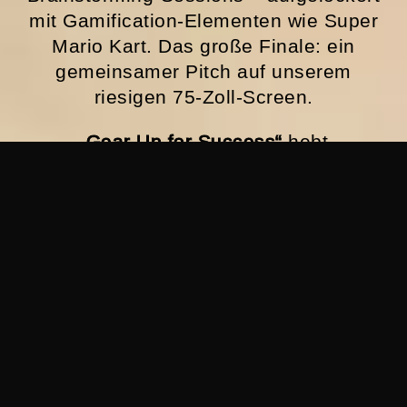
mit Gamification-Elementen wie Super
Mario Kart. Das große Finale: ein
gemeinsamer Pitch auf unserem
riesigen 75-Zoll-Screen.
„Gear Up for Success“
hebt
Teambuilding auf das nächste Level –
mit ungewöhnlichen Aktivitäten
wie Billard- oder PlayStation-Turnieren
sowie kreativen Challenges, bei denen
Teams ihre eigenen
Hot Rod Konzepte entwickeln.
Interaktive Spiele bringen zusätzlich
Spaß in Kommunikationstrainings
und sorgen für jede Menge Energie.