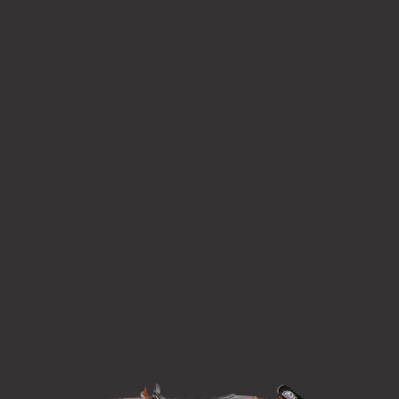
willkommen!
Außerdem suchen wir ganzjährig
Werkstudenten zur Unterstützung in
den Bereichen Marketing, Social Media,
Grafik & Video, Sales, Events und
Buchhaltung.
Wir freuen uns, dich kennenzulernen!
Bewirb dich unter
koeln@hotrodbrothers.de
Bis bald, deine Hot Rod Brothers!
Vorname
Name