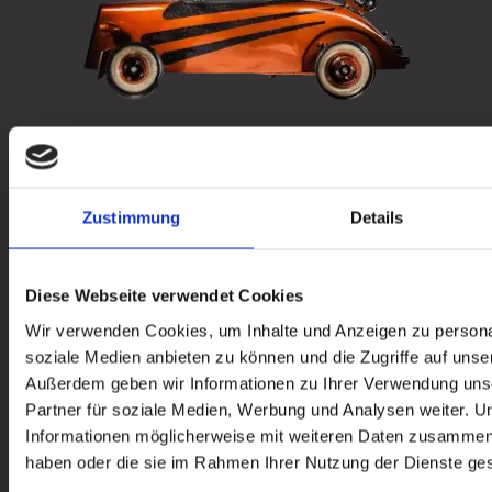
Straße & Hausnr.
PLZ
Stadt
Zustimmung
Details
E-Mail
Telefo
Diese Webseite verwendet Cookies
Kommentar (optional)
Wir verwenden Cookies, um Inhalte und Anzeigen zu personal
soziale Medien anbieten zu können und die Zugriffe auf unse
Außerdem geben wir Informationen zu Ihrer Verwendung uns
Partner für soziale Medien, Werbung und Analysen weiter. U
Informationen möglicherweise mit weiteren Daten zusammen, d
haben oder die sie im Rahmen Ihrer Nutzung der Dienste g
Lebenslauf, Anschreiben etc.