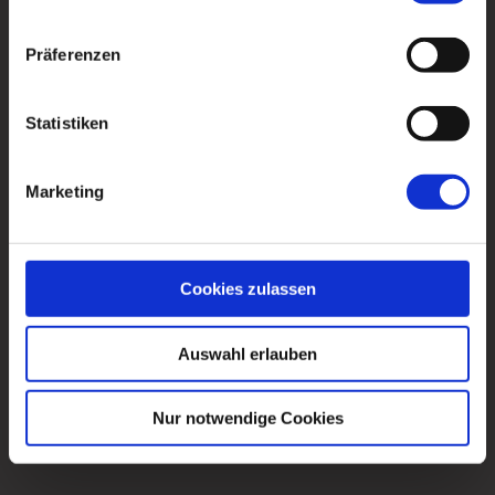
short stop offers a beautiful panoramic
view of Cologne before we head back.
Präferenzen
Duration:
90 minutes total event
Driving time:
approx. 60 minutes
Statistiken
Availability:
daily
Marketing
Less traffic. More speed. More fun.
🚀
Cookies zulassen
Auswahl erlauben
Nur notwendige Cookies