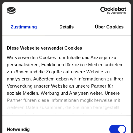
Book now
Zustimmung
Details
Über Cookies
Swap city traffic for open country roads
and tree-lined avenues.
Diese Webseite verwendet Cookies
Wir verwenden Cookies, um Inhalte und Anzeigen zu
On our Woods & Meadows Tour, we
personalisieren, Funktionen für soziale Medien anbieten
leave Cologne behind and ride through
zu können und die Zugriffe auf unsere Website zu
the surrounding countryside – more
analysieren. Außerdem geben wir Informationen zu Ihrer
rural roads, fewer traffic lights and wide
Verwendung unserer Website an unsere Partner für
soziale Medien, Werbung und Analysen weiter. Unsere
open views.
Partner führen diese Informationen möglicherweise mit
weiteren Daten zusammen, die Sie ihnen bereitgestellt
Expect rolling landscapes, flowing
haben oder die sie im Rahmen Ihrer Nutzung der Dienste
curves and 60 minutes of pure speed
gesammelt haben.
Einwilligungsauswahl
and driving fun. Weather permitting, a
Notwendig